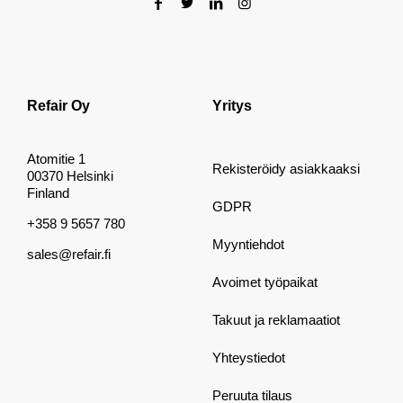
Refair Oy
Yritys
Atomitie 1
Rekisteröidy asiakkaaksi
00370 Helsinki
Finland
GDPR
+358 9 5657 780
Myyntiehdot
sales@refair.fi
Avoimet työpaikat
Takuut ja reklamaatiot
Yhteystiedot
Peruuta tilaus