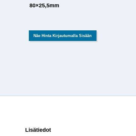
80×25,5mm
Näe Hinta Kirjautumalla Sisään
Lisätiedot