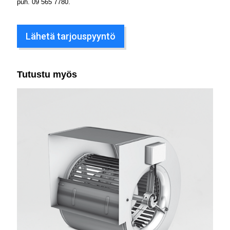
puh.
09 565 7780
.
Lähetä tarjouspyyntö
Tutustu myös