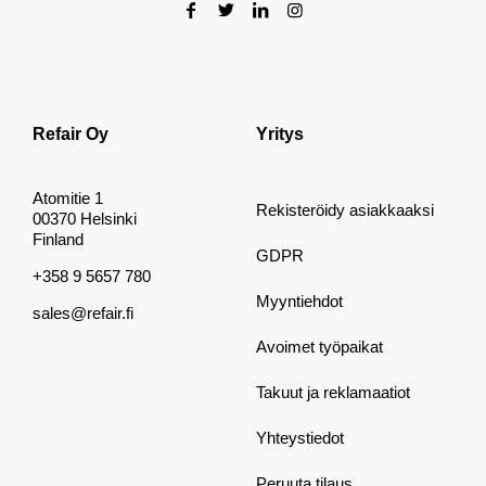
Refair Oy
Yritys
Atomitie 1
Rekisteröidy asiakkaaksi
00370 Helsinki
Finland
GDPR
+358 9 5657 780
Myyntiehdot
sales@refair.fi
Avoimet työpaikat
Takuut ja reklamaatiot
Yhteystiedot
Peruuta tilaus