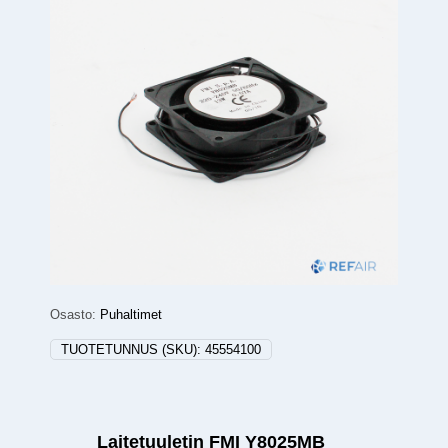
Osasto:
Puhaltimet
TUOTETUNNUS (SKU):
45554100
Laitetuuletin FMI Y8025MB