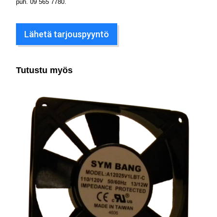
puh.
09 565 7780
.
Lähetä tarjouspyyntö
Tutustu myös