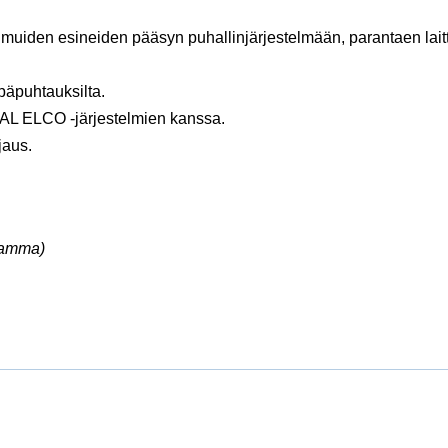
den esineiden pääsyn puhallinjärjestelmään, parantaen laitteis
päpuhtauksilta.
AL ELCO -järjestelmien kanssa.
jaus.
ramma)