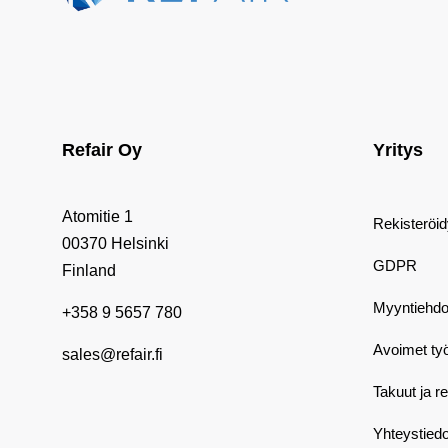
Refair Oy
Yritys
Atomitie 1
Rekisteröi
00370 Helsinki
GDPR
Finland
Myyntiehdo
+358 9 5657 780
Avoimet ty
sales@refair.fi
Takuut ja r
Yhteystiedo