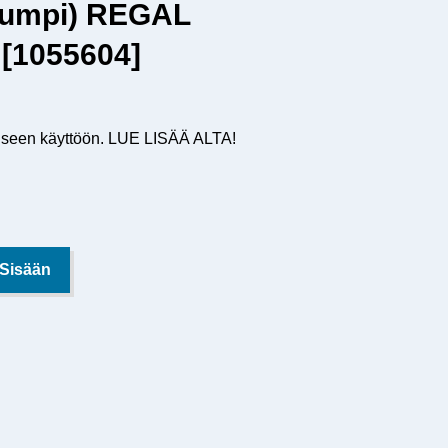
(umpi) REGAL
[1055604]
liseen käyttöön. LUE LISÄÄ ALTA!
 Sisään