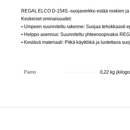
REGAL ELCO D-154S -suojaverkko estää roskien ja mui
Keskeiset ominaisuudet:
• Umpeen suunniteltu rakenne: Suojaa tehokkaasti e
• Helppo asennus: Suunniteltu yhteensopivaksi REG
• Kestävä materiaali: Pitkä käyttöikä ja luotettava suo
Paino
0,22 kg (kilog