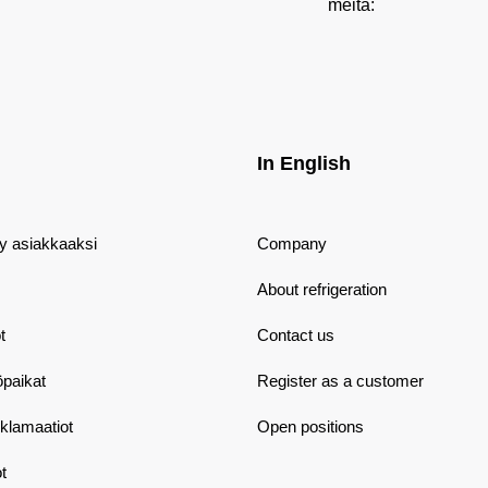
meitä:
In English
dy asiakkaaksi
Company
About refrigeration
t
Contact us
öpaikat
Register as a customer
eklamaatiot
Open positions
t