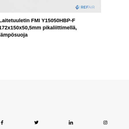
Laitetuuletin FMI Y15050HBP-F
172x150x50,5mm pikaliittimellä,
lämpösuoja