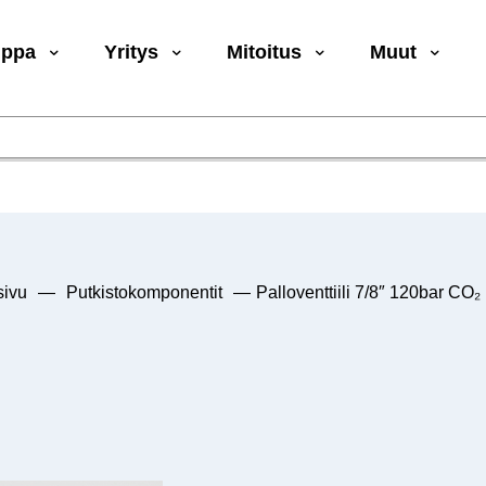
uppa
Yritys
Mitoitus
Muut
sivu
—
Putkistokomponentit
—
Palloventtiili 7/8″ 120bar CO₂