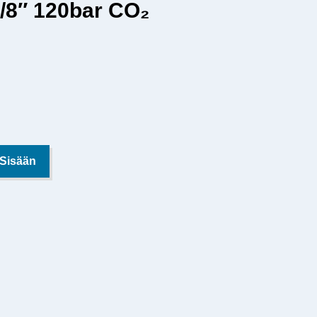
 7/8″ 120bar CO₂
 Sisään