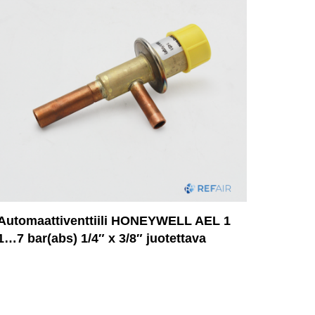
Automaattiventtiili HONEYWELL AEL 1
1…7 bar(abs) 1/4″ x 3/8″ juotettava