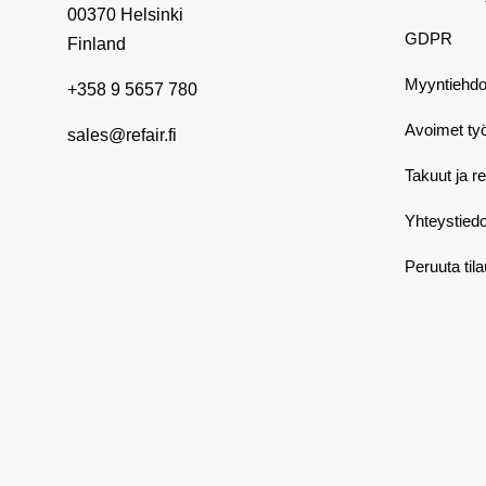
00370 Helsinki
GDPR
Finland
Myyntiehdo
+358 9 5657 780
Avoimet ty
sales@refair.fi
Takuut ja r
Yhteystiedo
Peruuta til