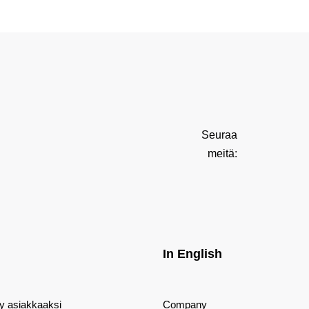
Seuraa
meitä:
In English
dy asiakkaaksi
Company