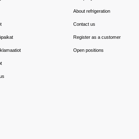
About refrigeration
t
Contact us
öpaikat
Register as a customer
eklamaatiot
Open positions
t
aus