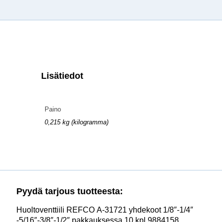
Lisätiedot
Paino
0,215 kg (kilogramma)
Pyydä tarjous tuotteesta:
Huoltoventtiili REFCO A-31721 yhdekoot 1/8″-1/4″
-5/16″-3/8″-1/2″ pakkauksessa 10 kpl 9884158