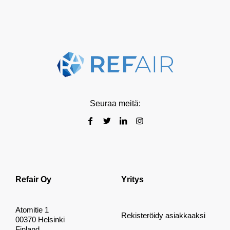
Seuraa meitä:
Refair Oy
Yritys
Atomitie 1
Rekisteröidy asiakkaaksi
00370 Helsinki
Finland