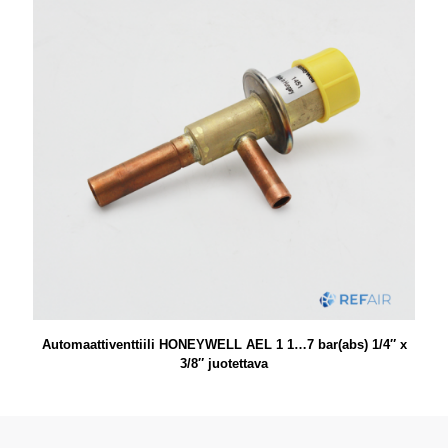
Automaattiventtiili HONEYWELL AEL 1 1…7 bar(abs) 1/4″ x
3/8″ juotettava