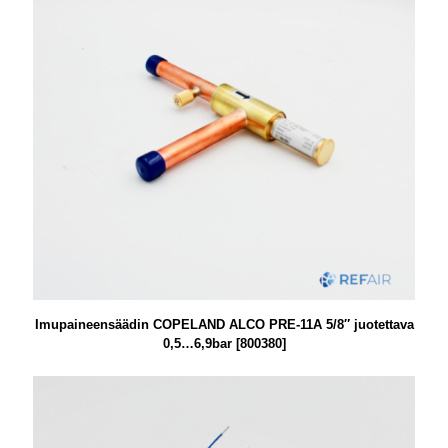
Imupaineensäädin COPELAND ALCO PRE-11A 5/8″ juotettava
0,5…6,9bar [800380]