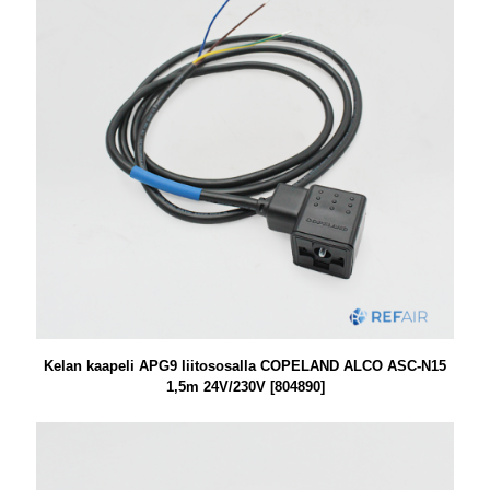
Kelan kaapeli APG9 liitososalla COPELAND ALCO ASC-N15
1,5m 24V/230V [804890]