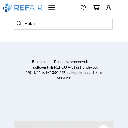
Etusivu
—
Putkistokomponentit
—
Huoltoventtiili REFCO A-31721 yhdekoot
1/8″-1/4″ -5/16″-3/8″-1/2″ pakkauksessa 10 kpl
9884158