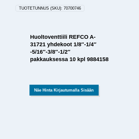
TUOTETUNNUS (SKU):
70700746
Huoltoventtiili REFCO A-
31721 yhdekoot 1/8″-1/4″
-5/16″-3/8″-1/2″
pakkauksessa 10 kpl 9884158
Näe Hinta Kirjautumalla Sisään