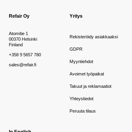
Refair Oy
Yritys
Atomitie 1
Rekisteröidy asiakkaaksi
00370 Helsinki
Finland
GDPR
+358 9 5657 780
Myyntiehdot
sales@refair.fi
Avoimet työpaikat
Takuut ja reklamaatiot
Yhteystiedot
Peruuta tilaus
In English