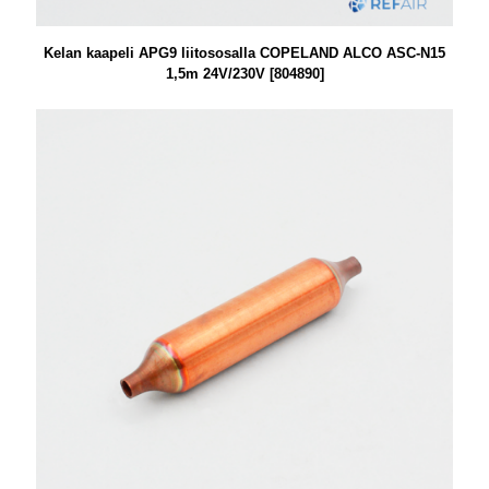
Kelan kaapeli APG9 liitososalla COPELAND ALCO ASC-N15
1,5m 24V/230V [804890]