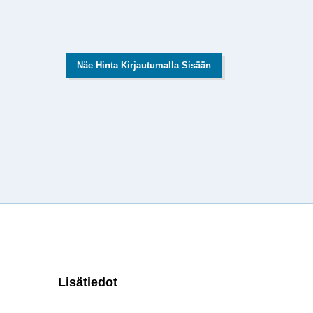
Näe Hinta Kirjautumalla Sisään
Lisätiedot