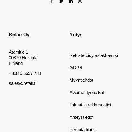
Refair Oy
Yritys
Atomitie 1
Rekisteröidy asiakkaaksi
00370 Helsinki
Finland
GDPR
+358 9 5657 780
Myyntiehdot
sales@refair.fi
Avoimet työpaikat
Takuut ja reklamaatiot
Yhteystiedot
Peruuta tilaus