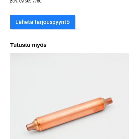
puh.
09 565 7780
.
Lähetä tarjouspyyntö
Tutustu myös