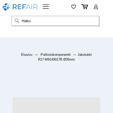
Etusivu
—
Putkistokomponentit
—
Jakotukki
R17-M9140017B Ø35mm