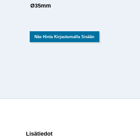
Ø35mm
Näe Hinta Kirjautumalla Sisään
Lisätiedot