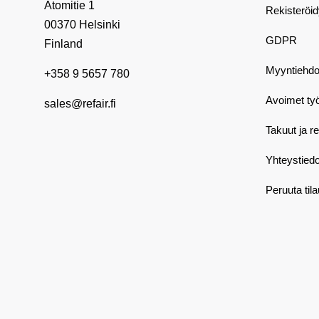
Atomitie 1
Rekisteröi
00370 Helsinki
GDPR
Finland
Myyntiehdo
+358 9 5657 780
Avoimet ty
sales@refair.fi
Takuut ja r
Yhteystiedo
Peruuta til