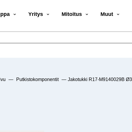
uppa
Yritys
Mitoitus
Muut
ivu
—
Putkistokomponentit
—
Jakotukki R17-M9140029B Ø