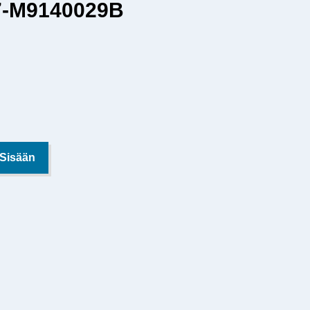
7-M9140029B
 Sisään