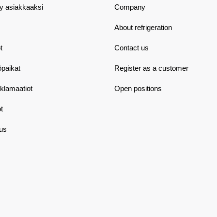
dy asiakkaaksi
Company
About refrigeration
t
Contact us
öpaikat
Register as a customer
eklamaatiot
Open positions
t
aus