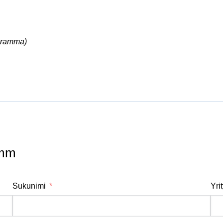
ogramma)
5mm
Sukunimi
Yri