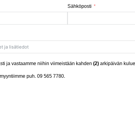
Sähköposti
ti ja vastaamme niihin viimeistään kahden
(2)
arkipäivän kulue
tä myyntiimme puh.
09 565 7780
.