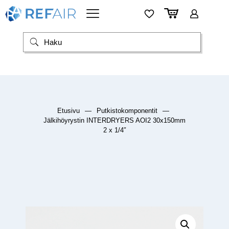
Etusivu
—
Putkistokomponentit
—
Jälkihöyrystin INTERDRYERS AOI2 30x150mm
2 x 1/4″