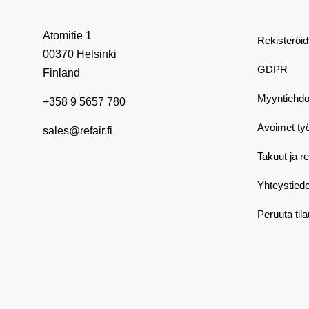
Atomitie 1
Rekisteröi
00370 Helsinki
GDPR
Finland
Myyntiehdo
+358 9 5657 780
Avoimet ty
sales@refair.fi
Takuut ja r
Yhteystiedo
Peruuta til