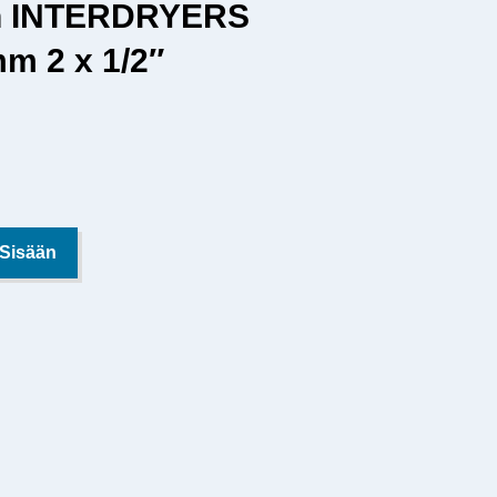
in INTERDRYERS
m 2 x 1/2″
 Sisään