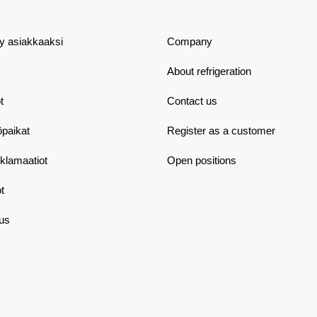
dy asiakkaaksi
Company
About refrigeration
t
Contact us
öpaikat
Register as a customer
eklamaatiot
Open positions
t
aus