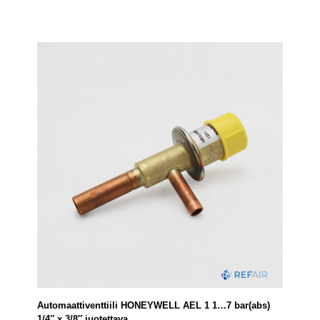
Automaattiventtiili HONEYWELL AEL 1 1…7 bar(abs)
1/4″ x 3/8″ juotettava