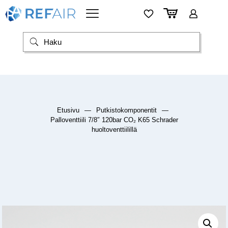
Etusivu
—
Putkistokomponentit
—
Palloventtiili 7/8″ 120bar CO₂ K65 Schrader
huoltoventtiilillä