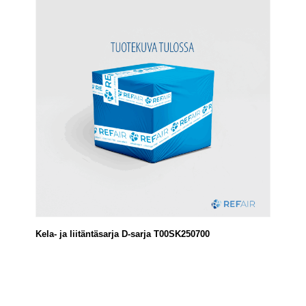
Kela- ja liitäntäsarja D-sarja T00SK250700