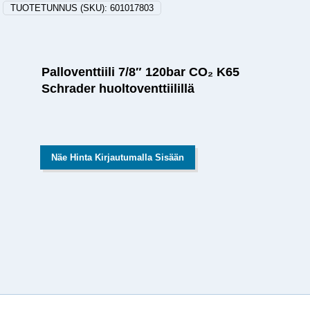
TUOTETUNNUS (SKU):
601017803
Palloventtiili 7/8″ 120bar CO₂ K65
Schrader huoltoventtiilillä
Näe Hinta Kirjautumalla Sisään