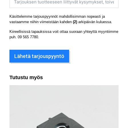
Käsittelemme tarjouspyynnöt mahdollisimman nopeasti ja
vastaamme niihin viimeistään kahden
(2)
arkipäivän kuluessa.
Kiireellisissä tapauksissa voit ottaa suoraan yhteyttä myyntiimme
puh.
09 565 7780
.
Lähetä tarjouspyyntö
Tutustu myös