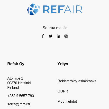
Seuraa meitä:
Refair Oy
Yritys
Atomitie 1
Rekisteröidy asiakkaaksi
00370 Helsinki
Finland
GDPR
+358 9 5657 780
Myyntiehdot
sales@refair.fi