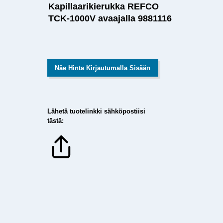
Kapillaarikierukka REFCO
TCK-1000V avaajalla 9881116
Näe Hinta Kirjautumalla Sisään
Lähetä tuotelinkki sähköpostiisi
tästä: