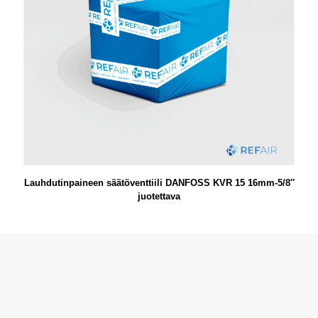
Lauhdutinpaineen säätöventtiili DANFOSS KVR 15 16mm-5/8″
juotettava