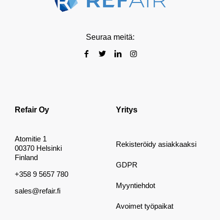
Seuraa meitä:
Refair Oy
Yritys
Atomitie 1
Rekisteröidy asiakkaaksi
00370 Helsinki
Finland
GDPR
+358 9 5657 780
Myyntiehdot
sales@refair.fi
Avoimet työpaikat