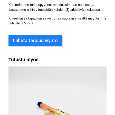
Käsittelemme tarjouspyynnöt mahdollisimman nopeasti ja
vastaamme niihin viimeistään kahden
(2)
arkipäivän kuluessa.
Kiireellisissä tapauksissa voit ottaa suoraan yhteyttä myyntiimme
puh.
09 565 7780
.
Lähetä tarjouspyyntö
Tutustu myös