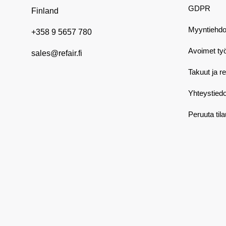
GDPR
Finland
Myyntiehdo
+358 9 5657 780
Avoimet ty
sales@refair.fi
Takuut ja r
Yhteystiedo
Peruuta til