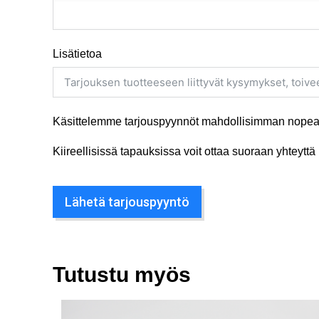
Lisätietoa
Käsittelemme tarjouspyynnöt mahdollisimman nopeas
Kiireellisissä tapauksissa voit ottaa suoraan yhteyt
Lähetä tarjouspyyntö
Tutustu myös