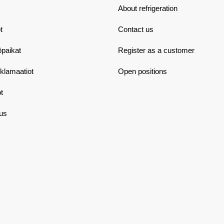
About refrigeration
t
Contact us
öpaikat
Register as a customer
eklamaatiot
Open positions
t
aus