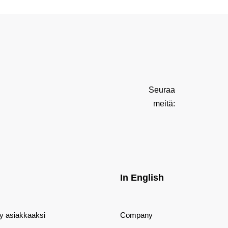
Seuraa
meitä:
In English
dy asiakkaaksi
Company