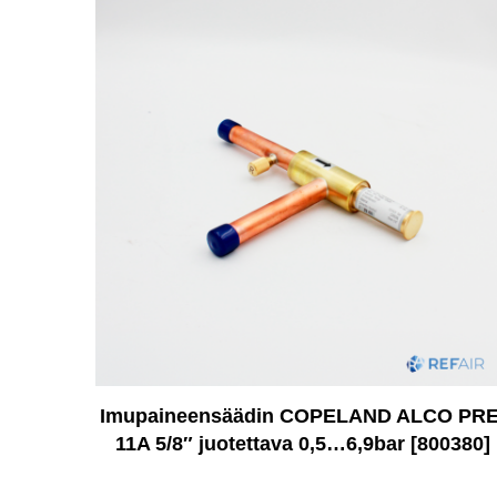
Imupaineensäädin COPELAND ALCO PRE
11A 5/8″ juotettava 0,5…6,9bar [800380]