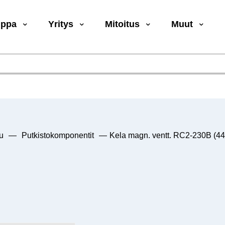
uppa
Yritys
Mitoitus
Muut
u
—
Putkistokomponentit
—
Kela magn. ventt. RC2-230B (44