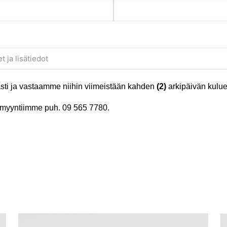
ti ja vastaamme niihin viimeistään kahden
(2)
arkipäivän kulue
tä myyntiimme puh.
09 565 7780
.