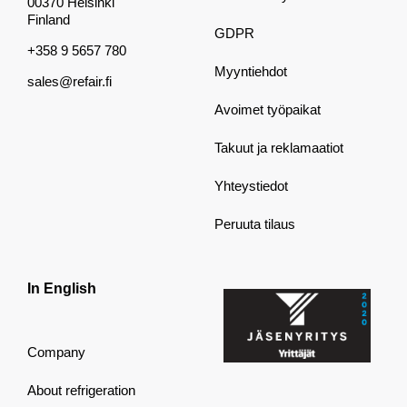
00370 Helsinki
Finland
GDPR
+358 9 5657 780
Myyntiehdot
sales@refair.fi
Avoimet työpaikat
Takuut ja reklamaatiot
Yhteystiedot
Peruuta tilaus
In English
Company
About refrigeration