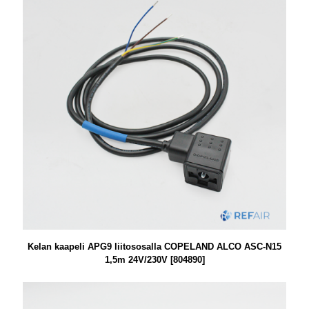
Kelan kaapeli APG9 liitososalla COPELAND ALCO ASC-N15
1,5m 24V/230V [804890]