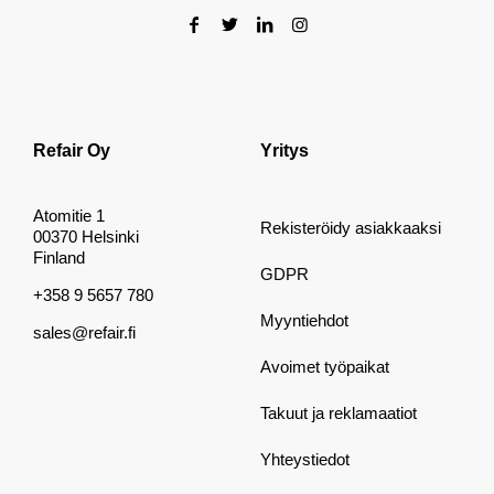
Refair Oy
Yritys
Atomitie 1
Rekisteröidy asiakkaaksi
00370 Helsinki
Finland
GDPR
+358 9 5657 780
Myyntiehdot
sales@refair.fi
Avoimet työpaikat
Takuut ja reklamaatiot
Yhteystiedot