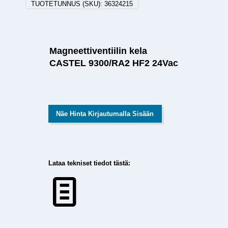
TUOTETUNNUS (SKU):
36324215
Magneettiventiilin kela
CASTEL 9300/RA2 HF2 24Vac
Näe Hinta Kirjautumalla Sisään
Lataa tekniset tiedot tästä: