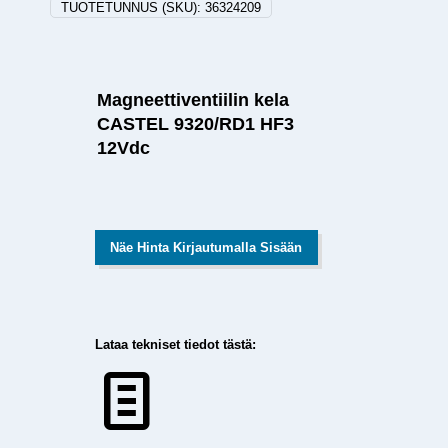
TUOTETUNNUS (SKU):
36324209
Magneettiventiilin kela
CASTEL 9320/RD1 HF3
12Vdc
Näe Hinta Kirjautumalla Sisään
Lataa tekniset tiedot tästä: