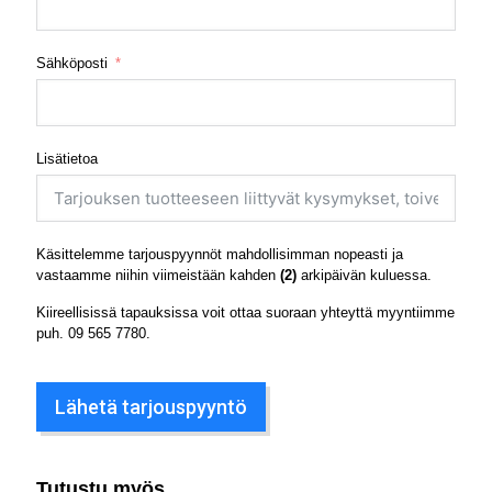
Sähköposti
Lisätietoa
Käsittelemme tarjouspyynnöt mahdollisimman nopeasti ja
vastaamme niihin viimeistään kahden
(2)
arkipäivän kuluessa.
Kiireellisissä tapauksissa voit ottaa suoraan yhteyttä myyntiimme
puh.
09 565 7780
.
Lähetä tarjouspyyntö
Tutustu myös