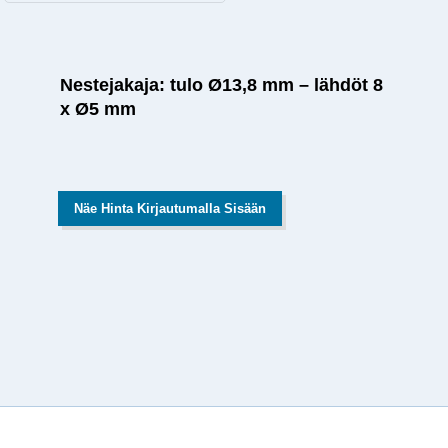
Nestejakaja: tulo Ø13,8 mm – lähdöt 8
x Ø5 mm
Näe Hinta Kirjautumalla Sisään