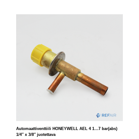
Automaattiventtiili HONEYWELL AEL 4 1…7 bar(abs)
1/4″ x 3/8″ juotettava