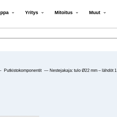
uppa
Yritys
Mitoitus
Muut
—
Putkistokomponentit
—
Nestejakaja: tulo Ø22 mm – lähdöt 