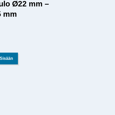
tulo Ø22 mm –
Ø5 mm
 Sisään