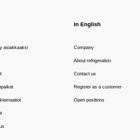
In English
dy asiakkaaksi
Company
About refrigeration
t
Contact us
öpaikat
Register as a customer
eklamaatiot
Open positions
t
aus