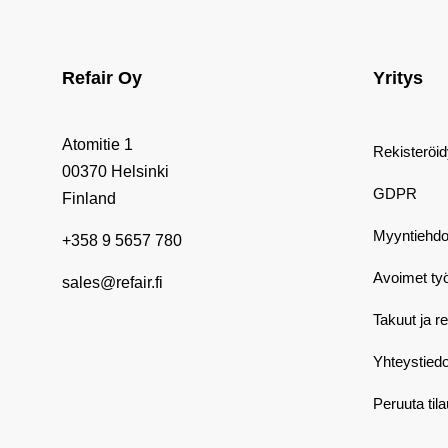
Refair Oy
Yritys
Atomitie 1
Rekisteröi
00370 Helsinki
GDPR
Finland
Myyntiehdo
+358 9 5657 780
Avoimet ty
sales@refair.fi
Takuut ja r
Yhteystiedo
Peruuta til