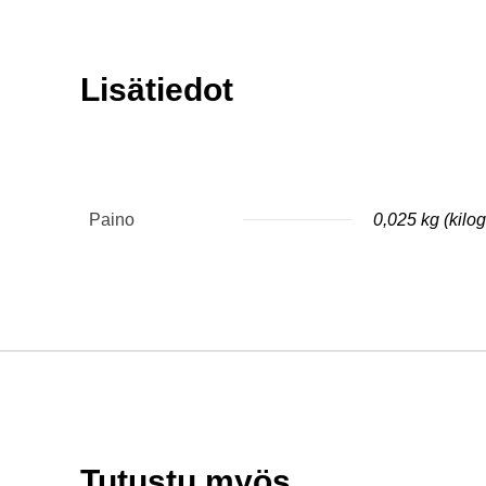
Lisätiedot
Paino
0,025 kg (kil
Tutustu myös