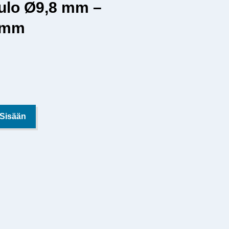
tulo Ø9,8 mm –
6 mm
 Sisään