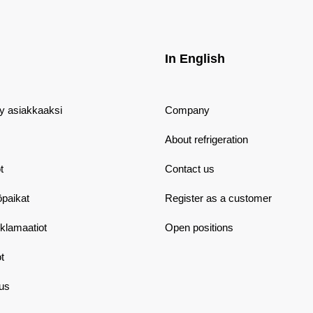
In English
dy asiakkaaksi
Company
About refrigeration
t
Contact us
öpaikat
Register as a customer
eklamaatiot
Open positions
t
aus