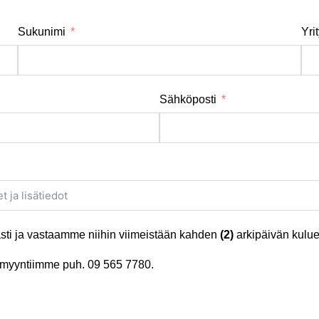
Sukunimi
Yri
Sähköposti
ti ja vastaamme niihin viimeistään kahden
(2)
arkipäivän kulue
tä myyntiimme puh.
09 565 7780
.