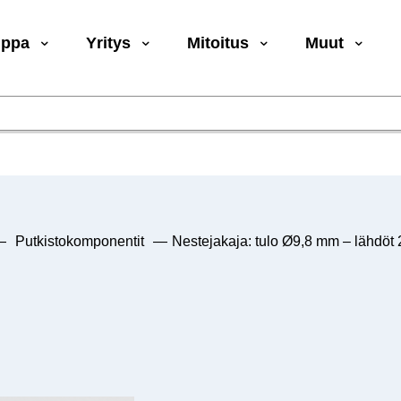
uppa
Yritys
Mitoitus
Muut
—
Putkistokomponentit
—
Nestejakaja: tulo Ø9,8 mm – lähdöt