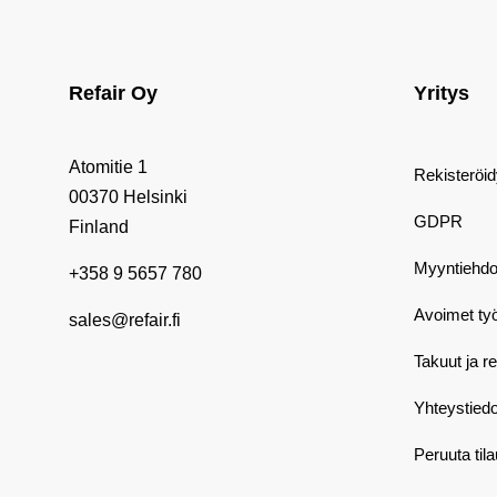
Refair Oy
Yritys
Atomitie 1
Rekisteröi
00370 Helsinki
GDPR
Finland
Myyntiehdo
+358 9 5657 780
Avoimet ty
sales@refair.fi
Takuut ja r
Yhteystiedo
Peruuta til