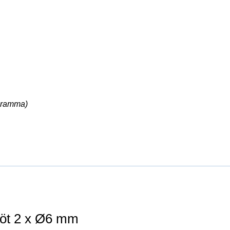
ogramma)
döt 2 x Ø6 mm