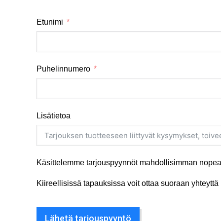
Etunimi
Puhelinnumero
Lisätietoa
Käsittelemme tarjouspyynnöt mahdollisimman nopeas
Kiireellisissä tapauksissa voit ottaa suoraan yhteyt
Lähetä tarjouspyyntö