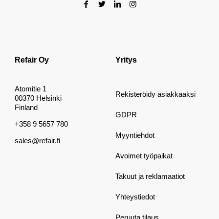
Refair Oy
Yritys
Atomitie 1
Rekisteröidy asiakkaaksi
00370 Helsinki
Finland
GDPR
+358 9 5657 780
Myyntiehdot
sales@refair.fi
Avoimet työpaikat
Takuut ja reklamaatiot
Yhteystiedot
Peruuta tilaus