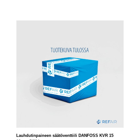
Lauhdutinpaineen säätöventtiili DANFOSS KVR 15