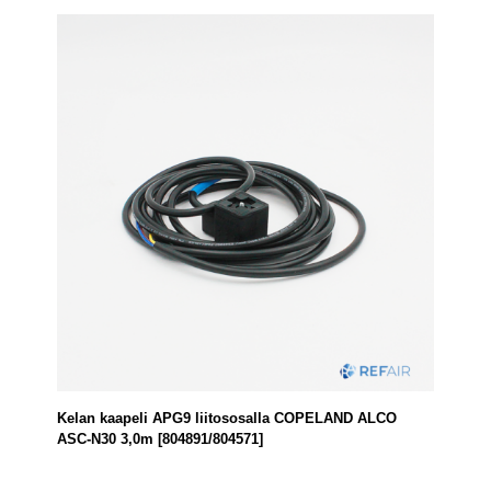
Kelan kaapeli APG9 liitososalla COPELAND ALCO
ASC-N30 3,0m [804891/804571]