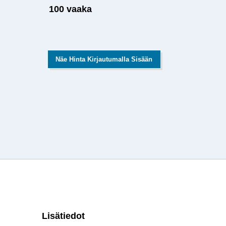
100 vaaka
Näe Hinta Kirjautumalla Sisään
Lisätiedot