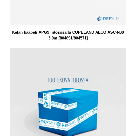
Kelan kaapeli APG9 liitososalla COPELAND ALCO ASC-N30
3,0m [804891/804571]