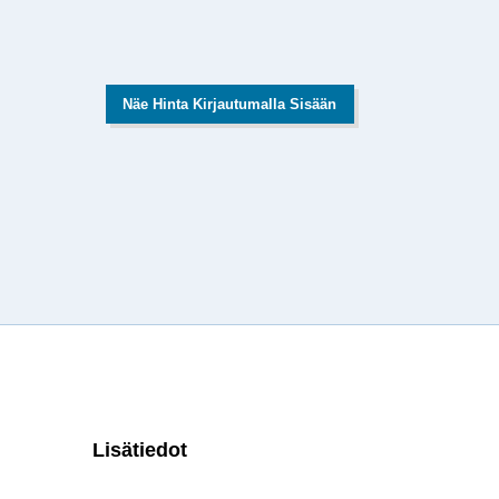
Näe Hinta Kirjautumalla Sisään
Lisätiedot