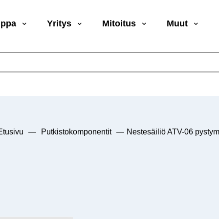
uppa
Yritys
Mitoitus
Muut
Etusivu
—
Putkistokomponentit
—
Nestesäiliö ATV-06 pystym