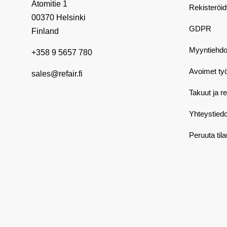
Atomitie 1
Rekisteröi
00370 Helsinki
GDPR
Finland
Myyntiehdo
+358 9 5657 780
Avoimet ty
sales@refair.fi
Takuut ja r
Yhteystiedo
Peruuta til