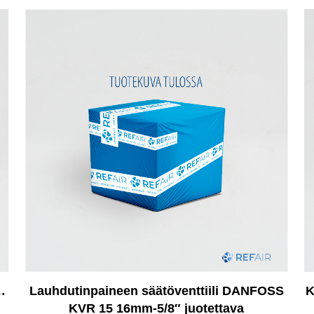
…
Lauhdutinpaineen säätöventtiili DANFOSS
K
KVR 15 16mm-5/8″ juotettava