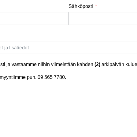
Sähköposti
ti ja vastaamme niihin viimeistään kahden
(2)
arkipäivän kulue
tä myyntiimme puh.
09 565 7780
.