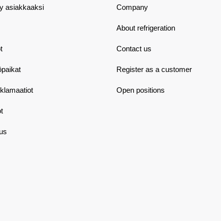
dy asiakkaaksi
Company
About refrigeration
t
Contact us
öpaikat
Register as a customer
eklamaatiot
Open positions
t
aus