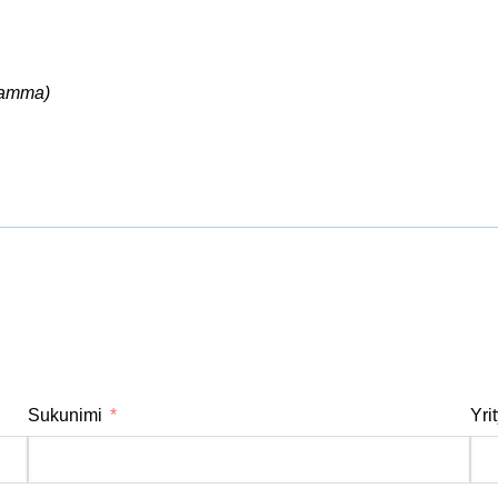
ramma)
Sukunimi
Yri