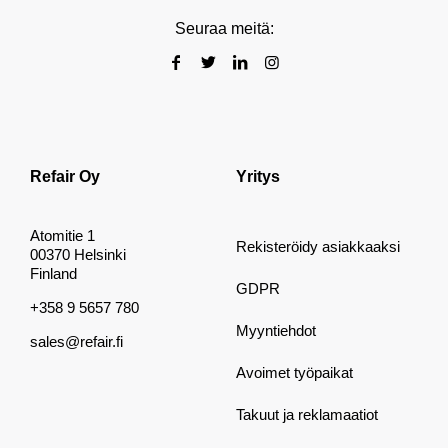
Seuraa meitä:
Refair Oy
Yritys
Atomitie 1
Rekisteröidy asiakkaaksi
00370 Helsinki
Finland
GDPR
+358 9 5657 780
Myyntiehdot
sales@refair.fi
Avoimet työpaikat
Takuut ja reklamaatiot