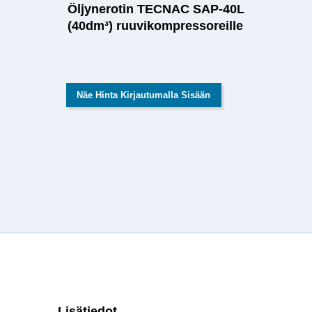
Öljynerotin TECNAC SAP-40L
(40dm³) ruuvikompressoreille
Näe Hinta Kirjautumalla Sisään
Lisätiedot