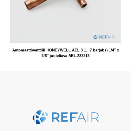
Automaattiventtiili HONEYWELL AEL 3 1…7 bar(abs) 1/4″ x
3/8″ juotettava AEL-222213