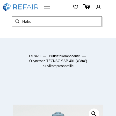
Etusivu
—
Putkistokomponentit
—
Öljynerotin TECNAC SAP-40L (40dm³)
ruuvikompressoreille