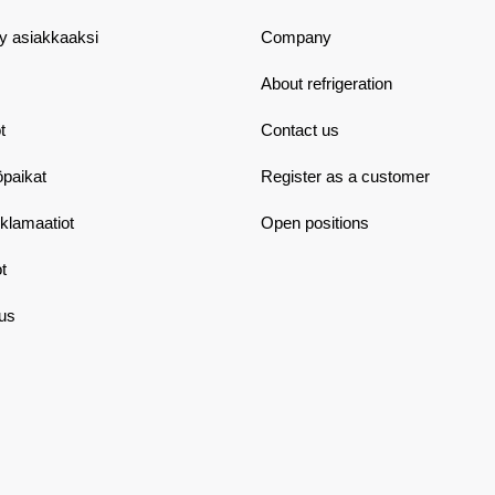
dy asiakkaaksi
Company
About refrigeration
t
Contact us
öpaikat
Register as a customer
eklamaatiot
Open positions
t
aus