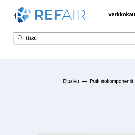
Verkkoka
Etusivu
—
Putkistokomponentit