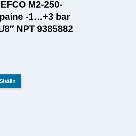
 REFCO M2-250-
paine -1…+3 bar
 1/8″ NPT 9385882
 Sisään