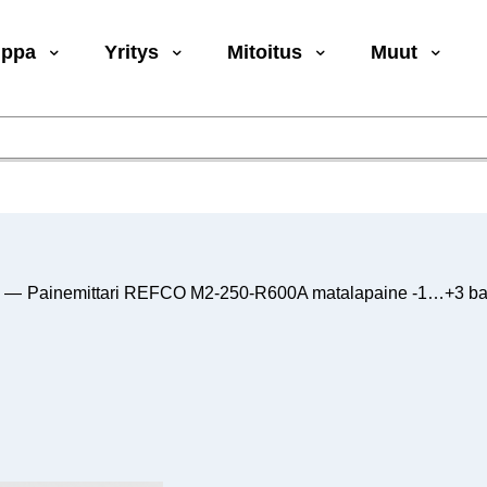
uppa
Yritys
Mitoitus
Muut
—
Painemittari REFCO M2-250-R600A matalapaine -1…+3 bar