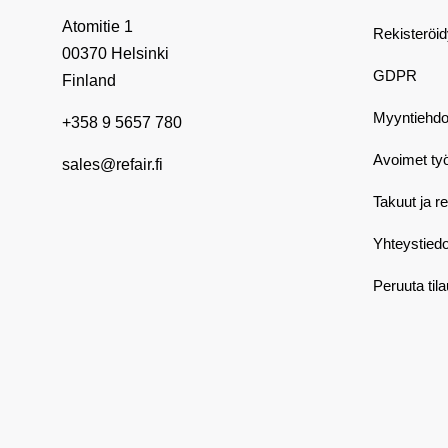
Atomitie 1
Rekisteröi
00370 Helsinki
GDPR
Finland
Myyntiehdo
+358 9 5657 780
Avoimet ty
sales@refair.fi
Takuut ja r
Yhteystiedo
Peruuta til