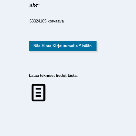
3/8″
53324105 korvaava
Näe Hinta Kirjautumalla Sisään
Lataa tekniset tiedot tästä: