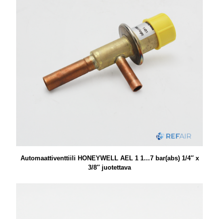
Automaattiventtiili HONEYWELL AEL 1 1…7 bar(abs) 1/4″ x
3/8″ juotettava