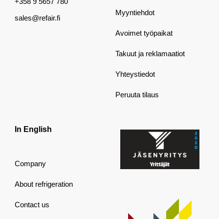
+358 9 5657 780
Myyntiehdot
sales@refair.fi
Avoimet työpaikat
Takuut ja reklamaatiot
Yhteystiedot
Peruuta tilaus
In English
Company
About refrigeration
Contact us