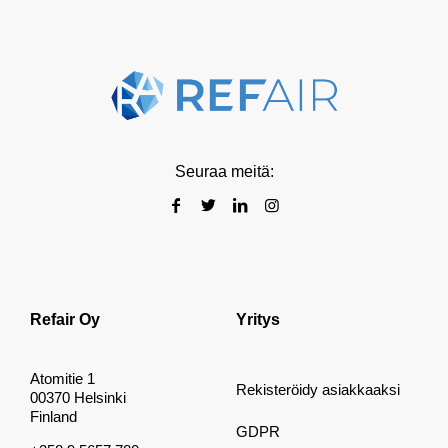
Seuraa meitä:
Refair Oy
Yritys
Atomitie 1
Rekisteröidy asiakkaaksi
00370 Helsinki
Finland
GDPR