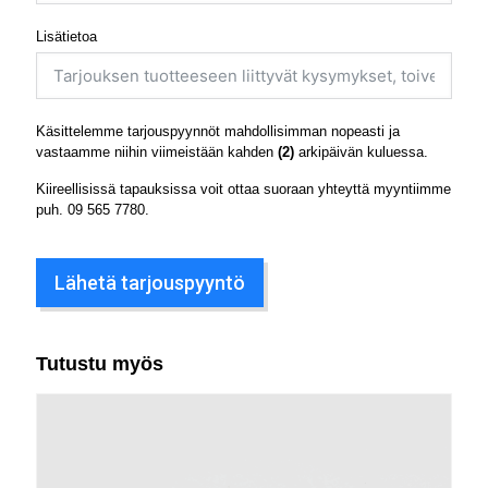
Lisätietoa
Käsittelemme tarjouspyynnöt mahdollisimman nopeasti ja
vastaamme niihin viimeistään kahden
(2)
arkipäivän kuluessa.
Kiireellisissä tapauksissa voit ottaa suoraan yhteyttä myyntiimme
puh.
09 565 7780
.
Lähetä tarjouspyyntö
Tutustu myös