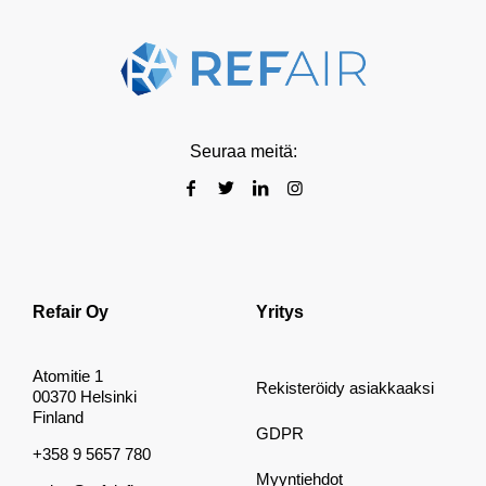
Seuraa meitä:
Refair Oy
Yritys
Atomitie 1
Rekisteröidy asiakkaaksi
00370 Helsinki
Finland
GDPR
+358 9 5657 780
Myyntiehdot