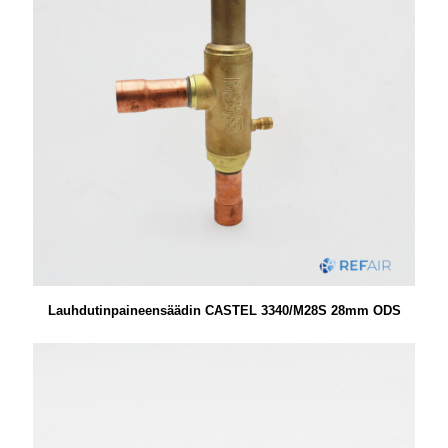
Lauhdutinpaineensäädin CASTEL 3340/M28S 28mm ODS