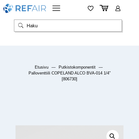
Etusivu
—
Putkistokomponentit
—
Palloventtiili COPELAND ALCO BVA-014 1/4″
[806730]