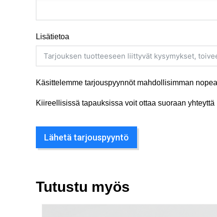
Lisätietoa
Käsittelemme tarjouspyynnöt mahdollisimman nopeas
Kiireellisissä tapauksissa voit ottaa suoraan yhteyt
Lähetä tarjouspyyntö
Tutustu myös