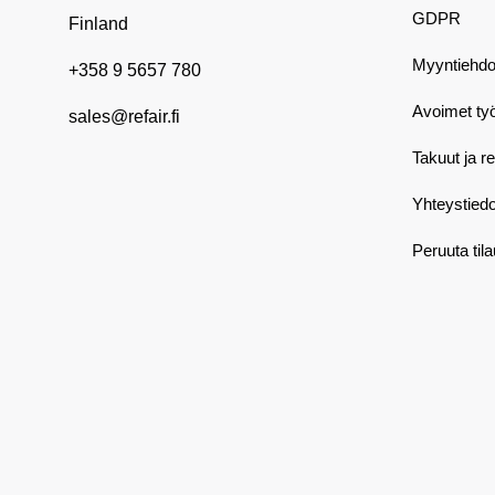
GDPR
Finland
Myyntiehdo
+358 9 5657 780
Avoimet ty
sales@refair.fi
Takuut ja r
Yhteystiedo
Peruuta til