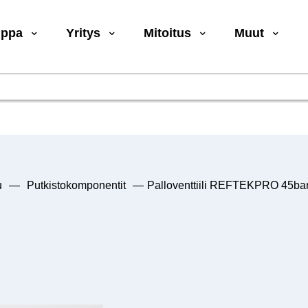
uppa
Yritys
Mitoitus
Muut
u
—
Putkistokomponentit
—
Palloventtiili REFTEKPRO 45b