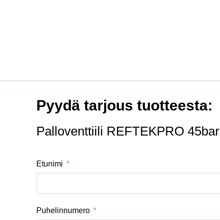
Pyydä tarjous tuotteesta:
Palloventtiili REFTEKPRO 45b
Etunimi
Puhelinnumero