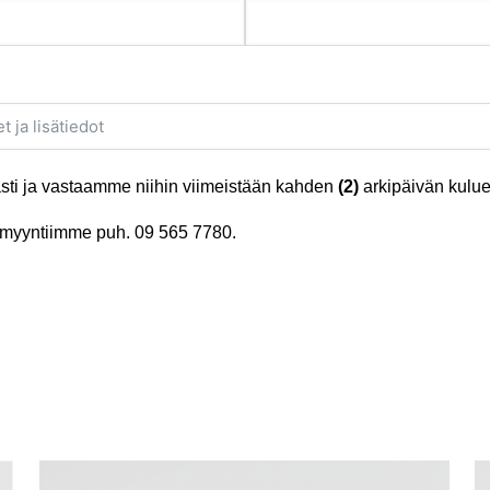
ti ja vastaamme niihin viimeistään kahden
(2)
arkipäivän kulue
tä myyntiimme puh.
09 565 7780
.