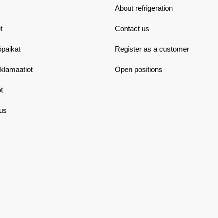
About refrigeration
t
Contact us
öpaikat
Register as a customer
eklamaatiot
Open positions
t
aus