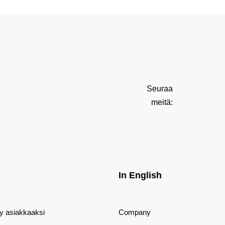
Seuraa
meitä:
In English
dy asiakkaaksi
Company