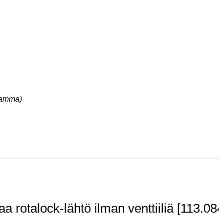
ramma)
 rotalock-lähtö ilman venttiiliä [113.0