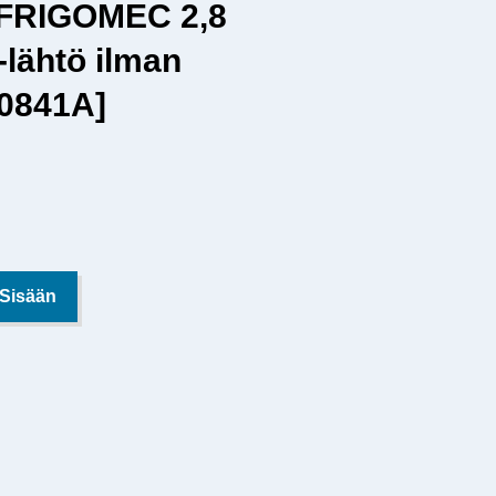
 FRIGOMEC 2,8
k-lähtö ilman
3.0841A]
 Sisään