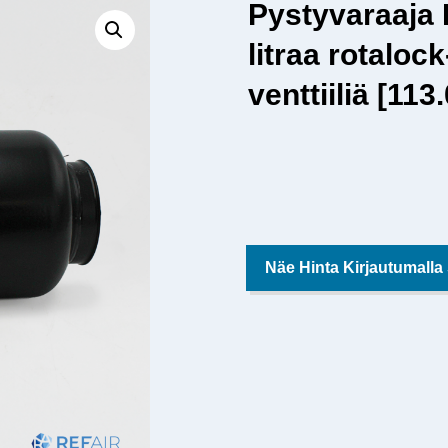
Pystyvaraaja
litraa rotaloc
venttiiliä [11
Näe Hinta Kirjautumalla