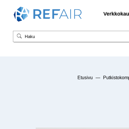
Verkkoka
Etusivu
—
Putkistokom