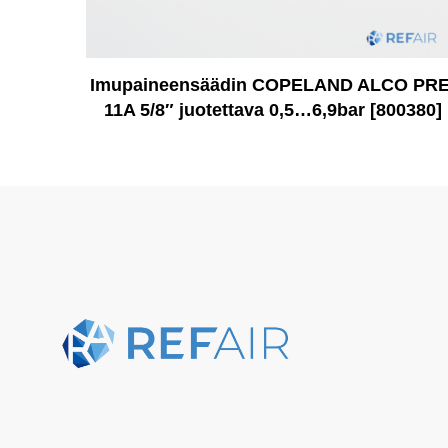
Imupaineensäädin COPELAND ALCO PRE
11A 5/8″ juotettava 0,5…6,9bar [800380]