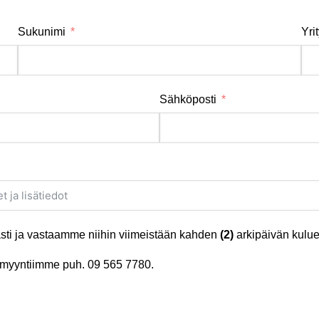
Sukunimi
Yri
Sähköposti
ti ja vastaamme niihin viimeistään kahden
(2)
arkipäivän kulue
tä myyntiimme puh.
09 565 7780
.