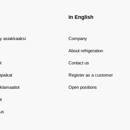
In English
dy asiakkaaksi
Company
About refrigeration
t
Contact us
öpaikat
Register as a customer
eklamaatiot
Open positions
t
aus