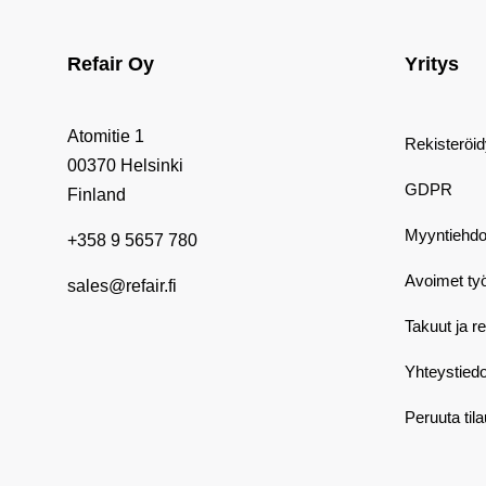
Refair Oy
Yritys
Atomitie 1
Rekisteröi
00370 Helsinki
GDPR
Finland
Myyntiehdo
+358 9 5657 780
Avoimet ty
sales@refair.fi
Takuut ja r
Yhteystiedo
Peruuta til