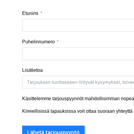
Etunimi
Puhelinnumero
Lisätietoa
Käsittelemme tarjouspyynnöt mahdollisimman nopeas
Kiireellisissä tapauksissa voit ottaa suoraan yhteyt
Lähetä tarjouspyyntö