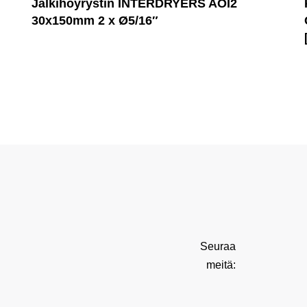
Jälkihöyrystin INTERDRYERS AOI2
30x150mm 2 x Ø5/16″
Seuraa
meitä: