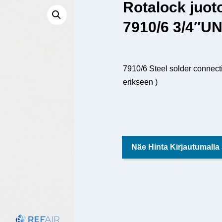
Rotalock juo
7910/6 3/4″UN
7910/6 Steel solder connecti
erikseen )
Näe Hinta Kirjautumalla