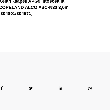
Kelan kaapeli APG9 liitososalla
COPELAND ALCO ASC-N30 3,0m
[804891/804571]