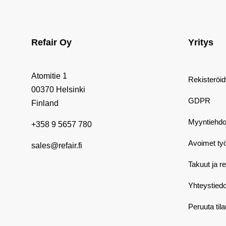
Refair Oy
Yritys
Atomitie 1
Rekisteröi
00370 Helsinki
GDPR
Finland
Myyntiehdo
+358 9 5657 780
Avoimet ty
sales@refair.fi
Takuut ja r
Yhteystiedo
Peruuta til