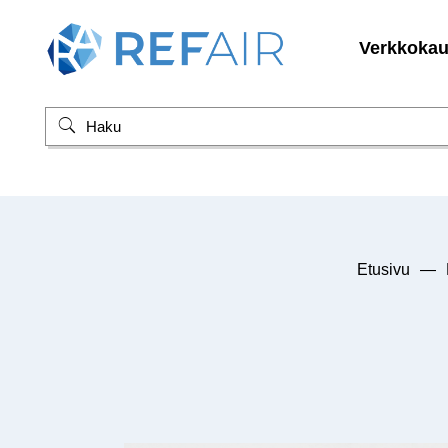
Verkkoka
Etusivu
—