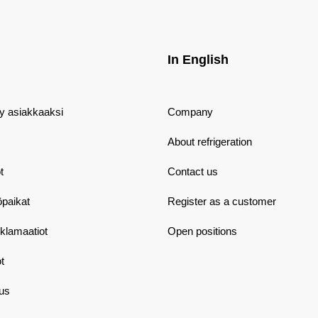
In English
dy asiakkaaksi
Company
About refrigeration
t
Contact us
öpaikat
Register as a customer
eklamaatiot
Open positions
t
aus