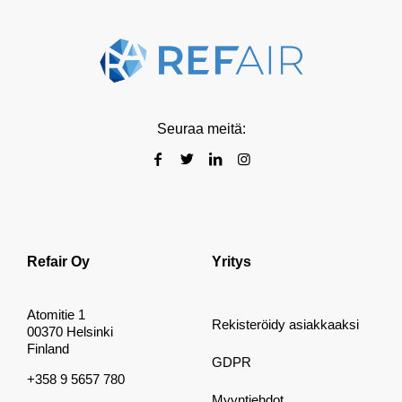
Seuraa meitä:
Refair Oy
Yritys
Atomitie 1
Rekisteröidy asiakkaaksi
00370 Helsinki
Finland
GDPR
+358 9 5657 780
Myyntiehdot