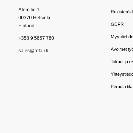
Atomitie 1
Rekisteröi
00370 Helsinki
GDPR
Finland
Myyntiehdo
+358 9 5657 780
Avoimet ty
sales@refair.fi
Takuut ja r
Yhteystiedo
Peruuta til