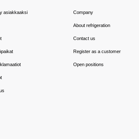
dy asiakkaaksi
Company
About refrigeration
t
Contact us
öpaikat
Register as a customer
eklamaatiot
Open positions
t
aus