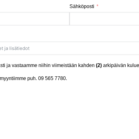
Sähköposti
ti ja vastaamme niihin viimeistään kahden
(2)
arkipäivän kulue
tä myyntiimme puh.
09 565 7780
.