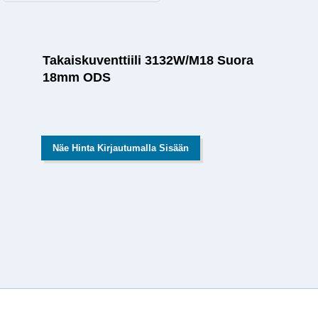
Takaiskuventtiili 3132W/M18 Suora
18mm ODS
Näe Hinta Kirjautumalla Sisään