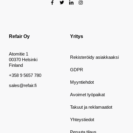
Refair Oy
Yritys
Atomitie 1
Rekisteröidy asiakkaaksi
00370 Helsinki
Finland
GDPR
+358 9 5657 780
Myyntiehdot
sales@refair.fi
Avoimet työpaikat
Takuut ja reklamaatiot
Yhteystiedot
Peruuta tilaus