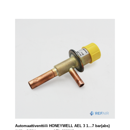
Automaattiventtiili HONEYWELL AEL 3 1…7 bar(abs)