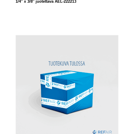
1/4″ x 3/8″ juotettava AEL-222213