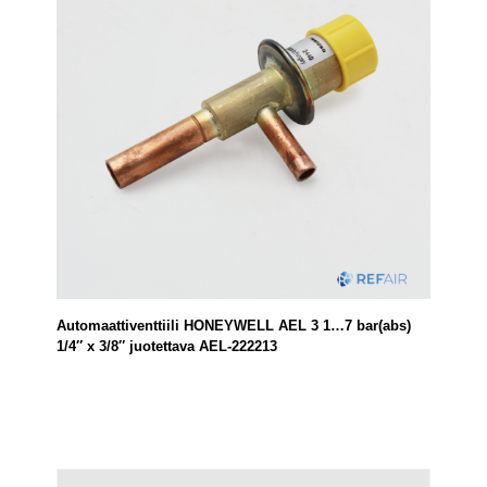
Automaattiventtiili HONEYWELL AEL 3 1…7 bar(abs)
1/4″ x 3/8″ juotettava AEL-222213