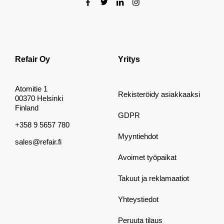
Refair Oy
Yritys
Atomitie 1
Rekisteröidy asiakkaaksi
00370 Helsinki
Finland
GDPR
+358 9 5657 780
Myyntiehdot
sales@refair.fi
Avoimet työpaikat
Takuut ja reklamaatiot
Yhteystiedot
Peruuta tilaus