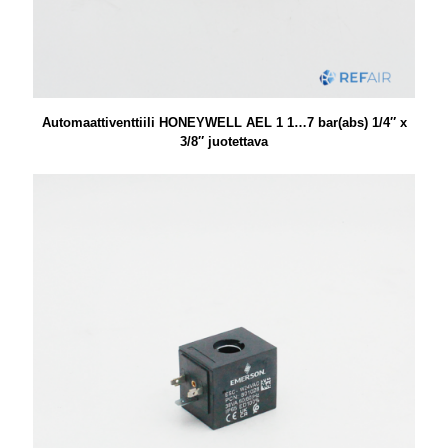
Automaattiventtiili HONEYWELL AEL 1 1…7 bar(abs) 1/4″ x
3/8″ juotettava