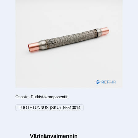
Osasto:
Putkistokomponentit
TUOTETUNNUS (SKU):
55510014
Värinänvaimennin