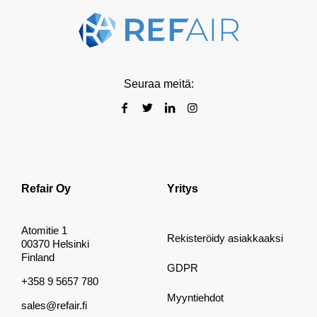
Seuraa meitä:
Refair Oy
Yritys
Atomitie 1
Rekisteröidy asiakkaaksi
00370 Helsinki
Finland
GDPR
+358 9 5657 780
Myyntiehdot
sales@refair.fi