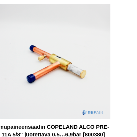
Imupaineensäädin COPELAND ALCO PRE-
11A 5/8″ juotettava 0,5…6,9bar [800380]