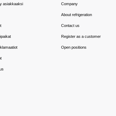
dy asiakkaaksi
Company
About refrigeration
t
Contact us
öpaikat
Register as a customer
eklamaatiot
Open positions
t
aus