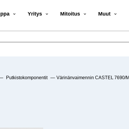
uppa
Yritys
Mitoitus
Muut
—
Putkistokomponentit
—
Värinänvaimennin CASTEL 7690/