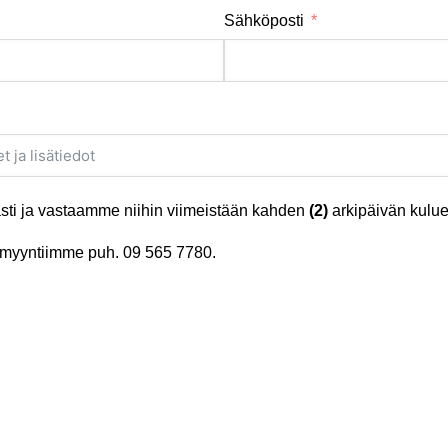
Sähköposti
ti ja vastaamme niihin viimeistään kahden
(2)
arkipäivän kulue
tä myyntiimme puh.
09 565 7780
.