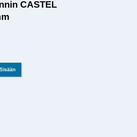
ennin CASTEL
mm
 Sisään