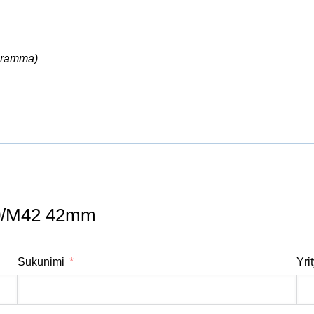
ogramma)
0/M42 42mm
Sukunimi
Yri