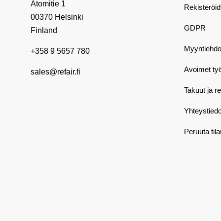
Atomitie 1
Rekisteröi
00370 Helsinki
GDPR
Finland
Myyntiehdo
+358 9 5657 780
Avoimet ty
sales@refair.fi
Takuut ja r
Yhteystiedo
Peruuta til