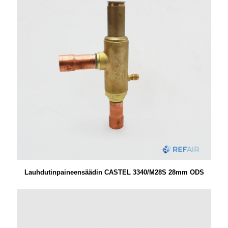
Lauhdutinpaineensäädin CASTEL 3340/M28S 28mm ODS