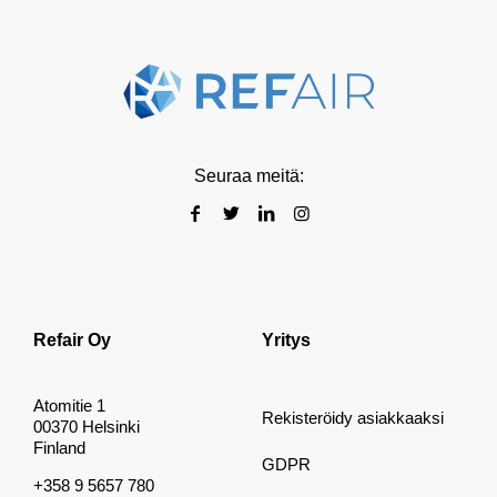
Seuraa meitä:
Refair Oy
Yritys
Atomitie 1
Rekisteröidy asiakkaaksi
00370 Helsinki
Finland
GDPR
+358 9 5657 780