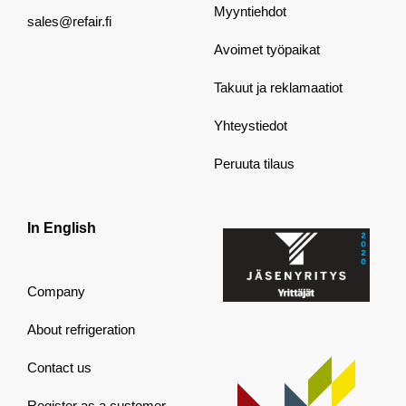
Myyntiehdot
sales@refair.fi
Avoimet työpaikat
Takuut ja reklamaatiot
Yhteystiedot
Peruuta tilaus
In English
Company
About refrigeration
Contact us
Register as a customer