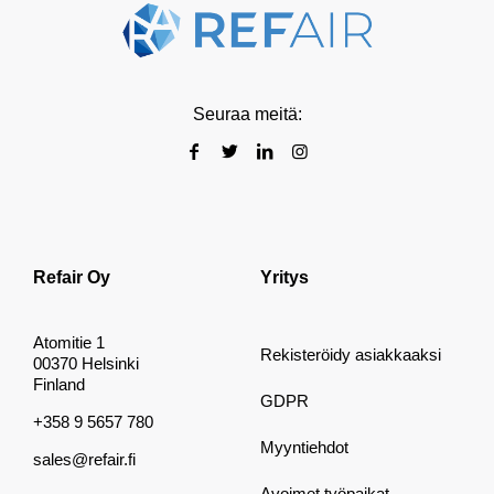
Seuraa meitä:
Refair Oy
Yritys
Atomitie 1
Rekisteröidy asiakkaaksi
00370 Helsinki
Finland
GDPR
+358 9 5657 780
Myyntiehdot
sales@refair.fi
Avoimet työpaikat