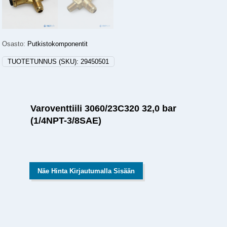
Osasto:
Putkistokomponentit
TUOTETUNNUS (SKU):
29450501
Varoventtiili 3060/23C320 32,0 bar
(1/4NPT-3/8SAE)
Näe Hinta Kirjautumalla Sisään