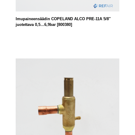
Imupaineensäädin COPELAND ALCO PRE-11A 5/8″
juotettava 0,5…6,9bar [800380]