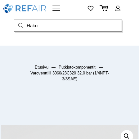
Etusivu
—
Putkistokomponentit
—
Varoventtiili 3060/23C320 32,0 bar (1/4NPT-
3/8SAE)