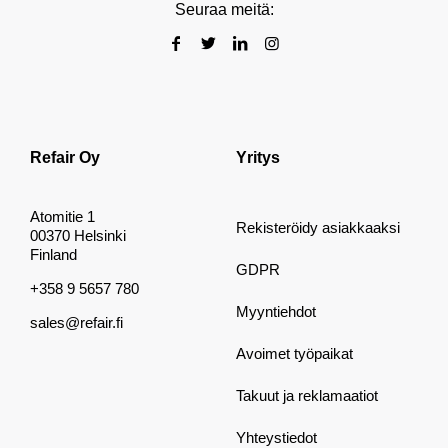
Seuraa meitä:
Refair Oy
Yritys
Atomitie 1
Rekisteröidy asiakkaaksi
00370 Helsinki
Finland
GDPR
+358 9 5657 780
Myyntiehdot
sales@refair.fi
Avoimet työpaikat
Takuut ja reklamaatiot
Yhteystiedot