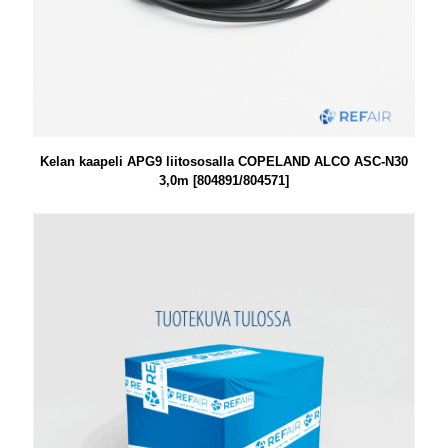
Kelan kaapeli APG9 liitososalla COPELAND ALCO ASC-N30
3,0m [804891/804571]