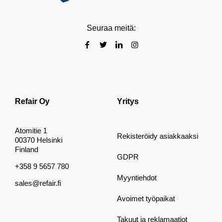
Seuraa meitä:
Refair Oy
Yritys
Atomitie 1
Rekisteröidy asiakkaaksi
00370 Helsinki
Finland
GDPR
+358 9 5657 780
Myyntiehdot
sales@refair.fi
Avoimet työpaikat
Takuut ja reklamaatiot