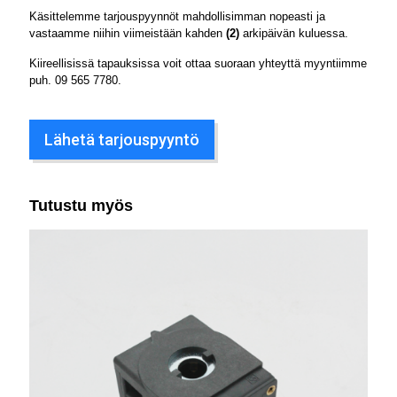
Käsittelemme tarjouspyynnöt mahdollisimman nopeasti ja
vastaamme niihin viimeistään kahden
(2)
arkipäivän kuluessa.
Kiireellisissä tapauksissa voit ottaa suoraan yhteyttä myyntiimme
puh.
09 565 7780
.
Lähetä tarjouspyyntö
Tutustu myös