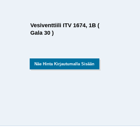
Vesiventtiili ITV 1674, 1B (
Gala 30 )
Näe Hinta Kirjautumalla Sisään