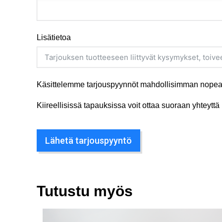
Lisätietoa
Käsittelemme tarjouspyynnöt mahdollisimman nopeas
Kiireellisissä tapauksissa voit ottaa suoraan yhteyt
Lähetä tarjouspyyntö
Tutustu myös