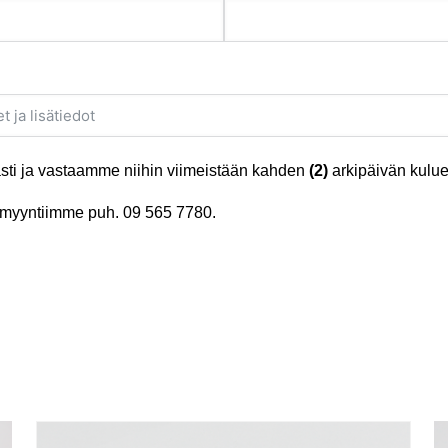
ti ja vastaamme niihin viimeistään kahden
(2)
arkipäivän kulue
tä myyntiimme puh.
09 565 7780
.