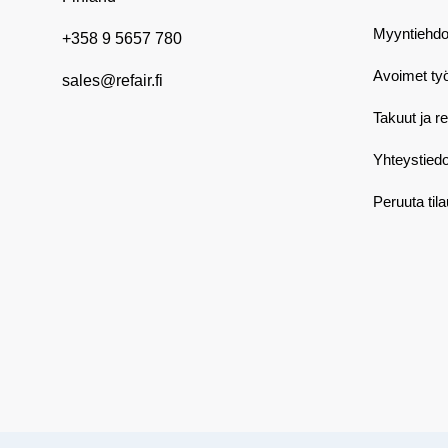
Myyntiehdo
+358 9 5657 780
Avoimet ty
sales@refair.fi
Takuut ja r
Yhteystiedo
Peruuta til