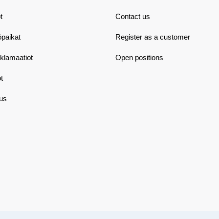
t
Contact us
öpaikat
Register as a customer
eklamaatiot
Open positions
t
aus