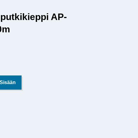
putkikieppi AP-
20m
 Sisään