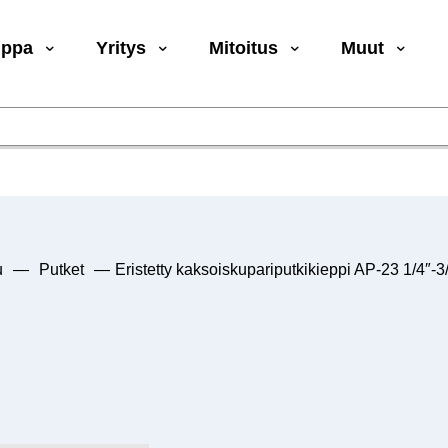
uppa
Yritys
Mitoitus
Muut
u
—
Putket
—
Eristetty kaksoiskupariputkikieppi AP-23 1/4″-