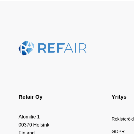
Refair Oy
Yritys
Atomitie 1
Rekisteröi
00370 Helsinki
GDPR
Finland