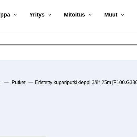
uppa
Yritys
Mitoitus
Muut
u
—
Putket
—
Eristetty kupariputkikieppi 3/8″ 25m [F100.G3