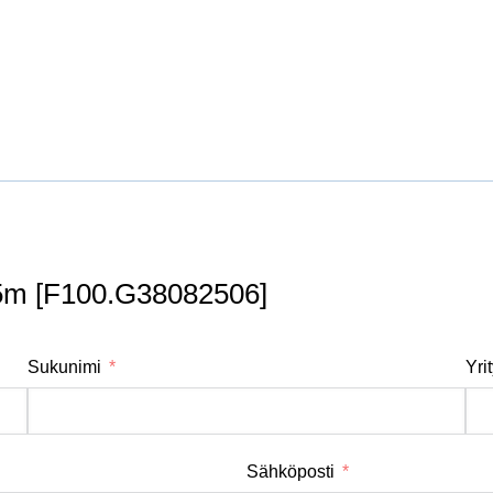
 25m [F100.G38082506]
Sukunimi
Yri
Sähköposti