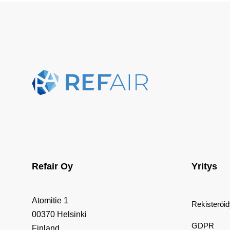
Refair Oy
Yritys
Atomitie 1
Rekisteröi
00370 Helsinki
GDPR
Finland