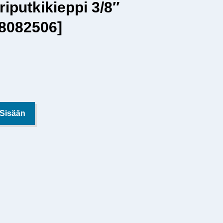
riputkikieppi 3/8″
8082506]
 Sisään