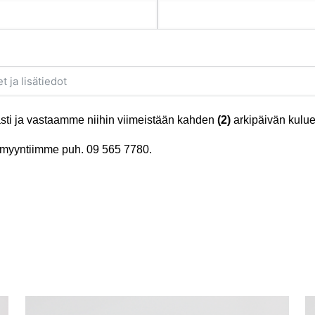
ti ja vastaamme niihin viimeistään kahden
(2)
arkipäivän kulue
tä myyntiimme puh.
09 565 7780
.