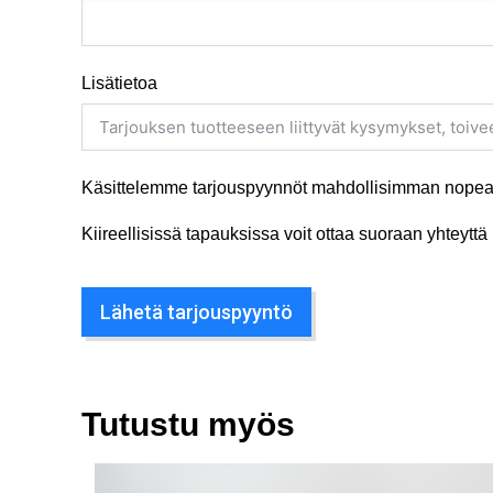
Lisätietoa
Käsittelemme tarjouspyynnöt mahdollisimman nopeas
Kiireellisissä tapauksissa voit ottaa suoraan yhteyt
Lähetä tarjouspyyntö
Tutustu myös