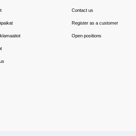
t
Contact us
öpaikat
Register as a customer
eklamaatiot
Open positions
t
aus