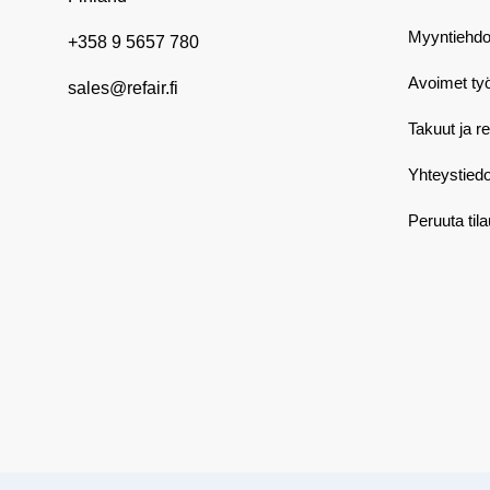
Myyntiehdo
+358 9 5657 780
Avoimet ty
sales@refair.fi
Takuut ja r
Yhteystiedo
Peruuta til