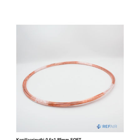
Kapillaariputki 0,6×1,85mm SOFT