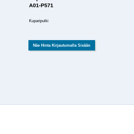
A01-P571
Kupariputki
Näe Hinta Kirjautumalla Sisään