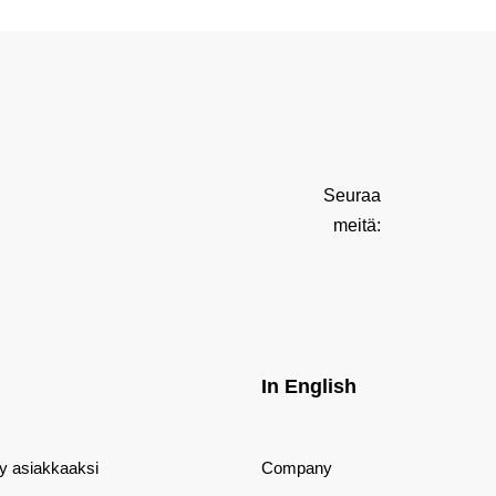
Seuraa
meitä:
In English
dy asiakkaaksi
Company