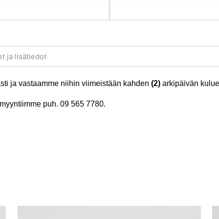
ti ja vastaamme niihin viimeistään kahden
(2)
arkipäivän kulue
tä myyntiimme puh.
09 565 7780
.