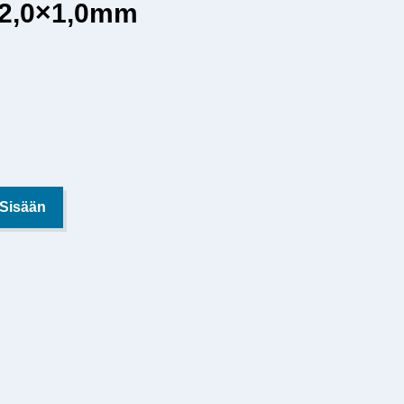
12,0×1,0mm
 Sisään