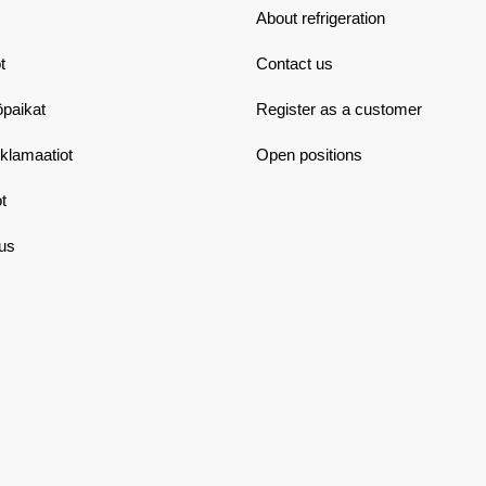
About refrigeration
t
Contact us
öpaikat
Register as a customer
eklamaatiot
Open positions
t
aus