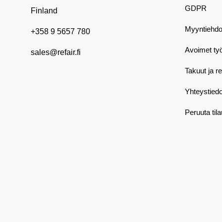
GDPR
Finland
Myyntiehdo
+358 9 5657 780
Avoimet ty
sales@refair.fi
Takuut ja r
Yhteystiedo
Peruuta til