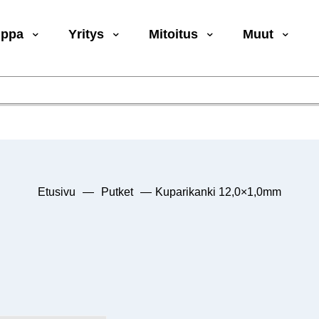
uppa
Yritys
Mitoitus
Muut
Etusivu
—
Putket
—
Kuparikanki 12,0×1,0mm