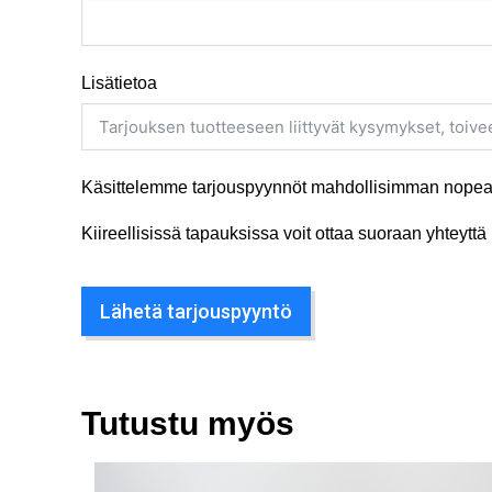
Lisätietoa
Käsittelemme tarjouspyynnöt mahdollisimman nopeas
Kiireellisissä tapauksissa voit ottaa suoraan yhteyt
Lähetä tarjouspyyntö
Tutustu myös