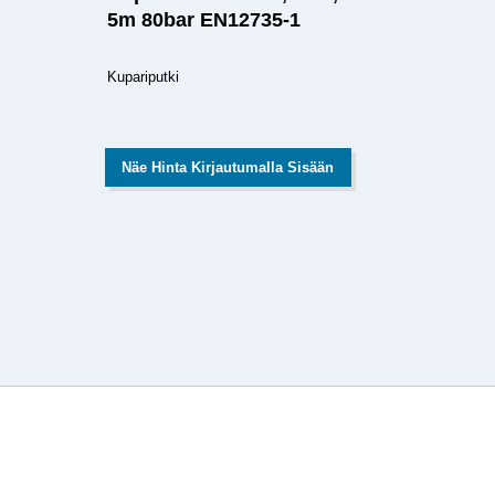
5m 80bar EN12735-1
Kupariputki
Näe Hinta Kirjautumalla Sisään