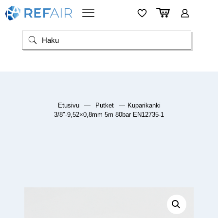
Etusivu
—
Putket
—
Kuparikanki
3/8″-9,52×0,8mm 5m 80bar EN12735-1