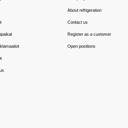
About refrigeration
t
Contact us
öpaikat
Register as a customer
eklamaatiot
Open positions
t
aus