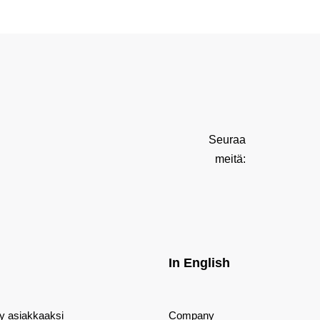
Seuraa
meitä:
In English
dy asiakkaaksi
Company