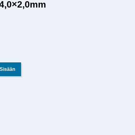
54,0×2,0mm
 Sisään