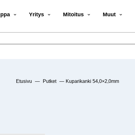
uppa
Yritys
Mitoitus
Muut
Etusivu
—
Putket
—
Kuparikanki 54,0×2,0mm