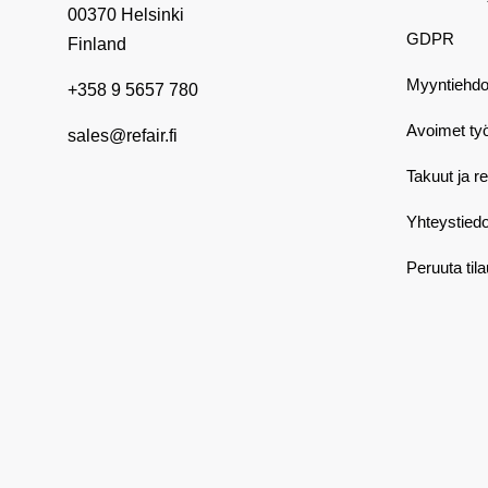
00370 Helsinki
GDPR
Finland
Myyntiehdo
+358 9 5657 780
Avoimet ty
sales@refair.fi
Takuut ja r
Yhteystiedo
Peruuta til